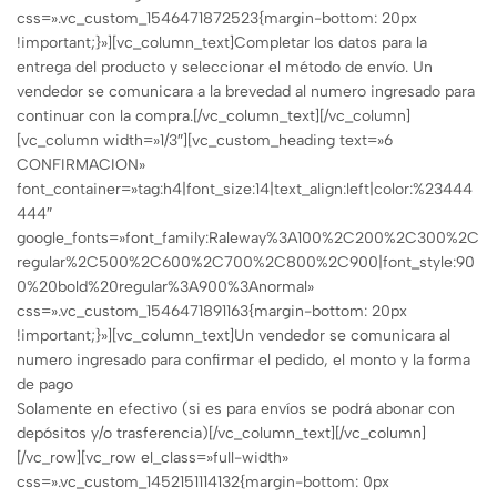
css=».vc_custom_1546471872523{margin-bottom: 20px
!important;}»][vc_column_text]Completar los datos para la
entrega del producto y seleccionar el método de envío. Un
vendedor se comunicara a la brevedad al numero ingresado para
continuar con la compra.[/vc_column_text][/vc_column]
[vc_column width=»1/3″][vc_custom_heading text=»6
CONFIRMACION»
font_container=»tag:h4|font_size:14|text_align:left|color:%23444
444″
google_fonts=»font_family:Raleway%3A100%2C200%2C300%2C
regular%2C500%2C600%2C700%2C800%2C900|font_style:90
0%20bold%20regular%3A900%3Anormal»
css=».vc_custom_1546471891163{margin-bottom: 20px
!important;}»][vc_column_text]Un vendedor se comunicara al
numero ingresado para confirmar el pedido, el monto y la forma
de pago
Solamente en efectivo (si es para envíos se podrá abonar con
depósitos y/o trasferencia)[/vc_column_text][/vc_column]
[/vc_row][vc_row el_class=»full-width»
css=».vc_custom_1452151114132{margin-bottom: 0px