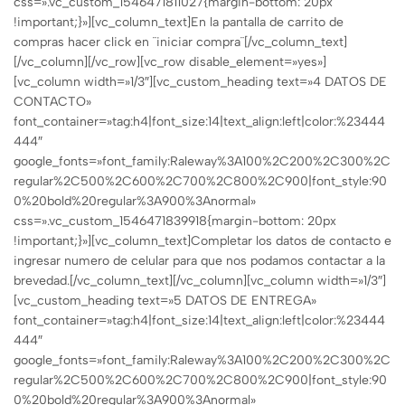
css=».vc_custom_1546471811027{margin-bottom: 20px
!important;}»][vc_column_text]En la pantalla de carrito de
compras hacer click en ¨iniciar compra¨[/vc_column_text]
[/vc_column][/vc_row][vc_row disable_element=»yes»]
[vc_column width=»1/3″][vc_custom_heading text=»4 DATOS DE
CONTACTO»
font_container=»tag:h4|font_size:14|text_align:left|color:%23444
444″
google_fonts=»font_family:Raleway%3A100%2C200%2C300%2C
regular%2C500%2C600%2C700%2C800%2C900|font_style:90
0%20bold%20regular%3A900%3Anormal»
css=».vc_custom_1546471839918{margin-bottom: 20px
!important;}»][vc_column_text]Completar los datos de contacto e
ingresar numero de celular para que nos podamos contactar a la
brevedad.[/vc_column_text][/vc_column][vc_column width=»1/3″]
[vc_custom_heading text=»5 DATOS DE ENTREGA»
font_container=»tag:h4|font_size:14|text_align:left|color:%23444
444″
google_fonts=»font_family:Raleway%3A100%2C200%2C300%2C
regular%2C500%2C600%2C700%2C800%2C900|font_style:90
0%20bold%20regular%3A900%3Anormal»