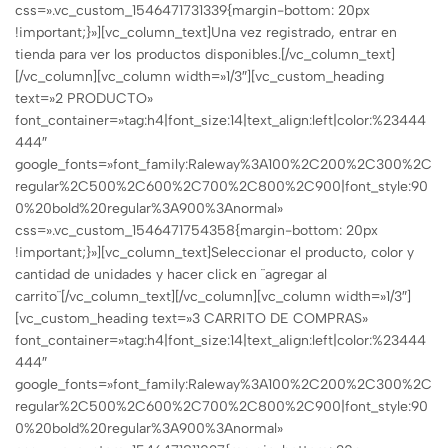
css=».vc_custom_1546471731339{margin-bottom: 20px
!important;}»][vc_column_text]Una vez registrado, entrar en
tienda para ver los productos disponibles.[/vc_column_text]
[/vc_column][vc_column width=»1/3″][vc_custom_heading
text=»2 PRODUCTO»
font_container=»tag:h4|font_size:14|text_align:left|color:%23444
444″
google_fonts=»font_family:Raleway%3A100%2C200%2C300%2C
regular%2C500%2C600%2C700%2C800%2C900|font_style:90
0%20bold%20regular%3A900%3Anormal»
css=».vc_custom_1546471754358{margin-bottom: 20px
!important;}»][vc_column_text]Seleccionar el producto, color y
cantidad de unidades y hacer click en ¨agregar al
carrito¨[/vc_column_text][/vc_column][vc_column width=»1/3″]
[vc_custom_heading text=»3 CARRITO DE COMPRAS»
font_container=»tag:h4|font_size:14|text_align:left|color:%23444
444″
google_fonts=»font_family:Raleway%3A100%2C200%2C300%2C
regular%2C500%2C600%2C700%2C800%2C900|font_style:90
0%20bold%20regular%3A900%3Anormal»