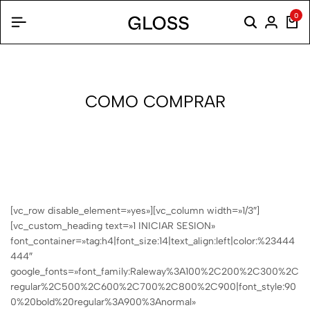
0
COMO COMPRAR
[vc_row disable_element=»yes»][vc_column width=»1/3″]
[vc_custom_heading text=»1 INICIAR SESION»
font_container=»tag:h4|font_size:14|text_align:left|color:%23444
444″
google_fonts=»font_family:Raleway%3A100%2C200%2C300%2C
regular%2C500%2C600%2C700%2C800%2C900|font_style:90
0%20bold%20regular%3A900%3Anormal»