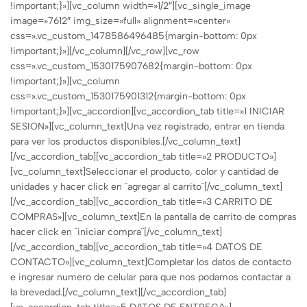
!important;}»][vc_column width=»1/2″][vc_single_image
image=»7612″ img_size=»full» alignment=»center»
css=».vc_custom_1478586496485{margin-bottom: 0px
!important;}»][/vc_column][/vc_row][vc_row
css=».vc_custom_1530175907682{margin-bottom: 0px
!important;}»][vc_column
css=».vc_custom_1530175901312{margin-bottom: 0px
!important;}»][vc_accordion][vc_accordion_tab title=»1 INICIAR
SESION»][vc_column_text]Una vez registrado, entrar en tienda
para ver los productos disponibles.[/vc_column_text]
[/vc_accordion_tab][vc_accordion_tab title=»2 PRODUCTO»]
[vc_column_text]Seleccionar el producto, color y cantidad de
unidades y hacer click en ¨agregar al carrito¨[/vc_column_text]
[/vc_accordion_tab][vc_accordion_tab title=»3 CARRITO DE
COMPRAS»][vc_column_text]En la pantalla de carrito de compras
hacer click en ¨iniciar compra¨[/vc_column_text]
[/vc_accordion_tab][vc_accordion_tab title=»4 DATOS DE
CONTACTO»][vc_column_text]Completar los datos de contacto
e ingresar numero de celular para que nos podamos contactar a
la brevedad.[/vc_column_text][/vc_accordion_tab]