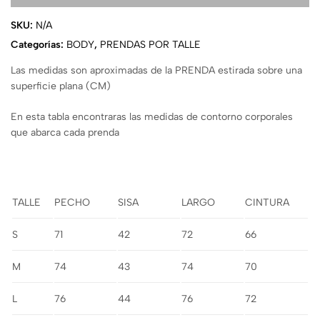
SKU:
N/A
Categorías:
BODY
,
PRENDAS POR TALLE
Las medidas son aproximadas de la PRENDA estirada sobre una
superficie plana (CM)
En esta tabla encontraras las medidas de contorno corporales
que abarca cada prenda
TALLE
PECHO
SISA
LARGO
CINTURA
S
71
42
72
66
M
74
43
74
70
L
76
44
76
72