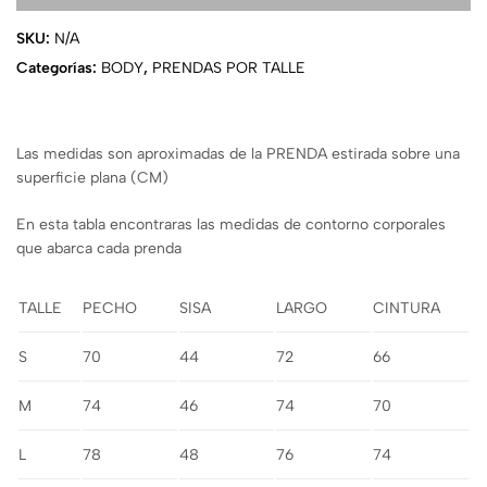
SKU:
N/A
Categorías:
BODY
,
PRENDAS POR TALLE
Las medidas son aproximadas de la PRENDA estirada sobre una
superficie plana (CM)
En esta tabla encontraras las medidas de contorno corporales
que abarca cada prenda
TALLE
PECHO
SISA
LARGO
CINTURA
S
70
44
72
66
M
74
46
74
70
L
78
48
76
74