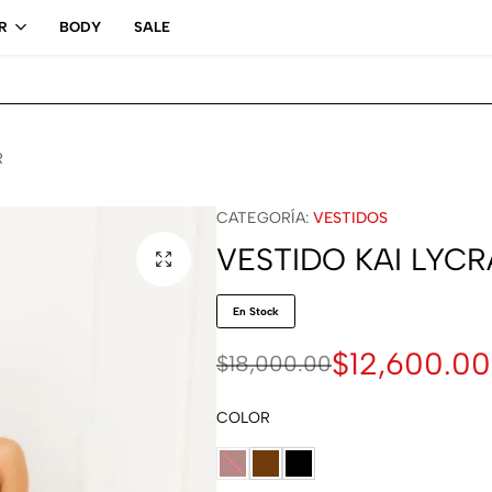
Retiro en local
R
BODY
SALE
R
CATEGORÍA:
VESTIDOS
VESTIDO KAI LYCR
En Stock
$
12,600.00
$
18,000.00
COLOR